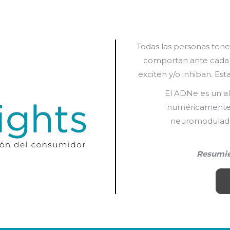
Todas las personas ten
comportan ante cada c
exciten y/o inhiban. E
El ADNe es un a
numéricamente y 
neuromodulado
Resumie