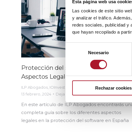
Esta página web usa cookie
Las cookies de este sitio we
y analizar el tráfico. Ademá
redes sociales, publicidad y
que hayan recopilado a parti
Selección
Necesario
de
consentimiento
Protección del software en España:
Aspectos Legales y Prácticos
ILP Abogados
,
IOInvestigación
Por
IO investigación
Rechazar cookies
13 febrero, 2024
Deja un comentario
En este artículo de ILP Abogados encontrarás un
completa guía sobre los diferentes aspectos
legales en la protección del software en España