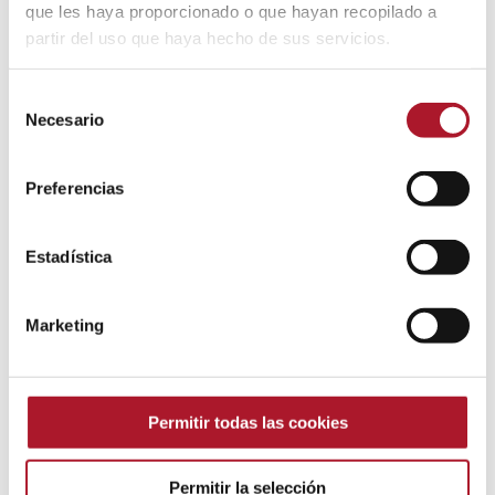
que les haya proporcionado o que hayan recopilado a
partir del uso que haya hecho de sus servicios.
Selección
Necesario
de
consentimiento
Preferencias
¿Sabías que la Investigación de
Mercados tiene su propia ISO?
Estadística
IOInvestigación
Por
IO investigación
18 abril, 2022
Deja un comentario
Marketing
Obtener insights de valor para las marcas es
un proceso más complejo que la pura
recolección de datos y el proceso de
Permitir todas las cookies
tratamiento correspondiente. Cada vez más
compañías confían en los estudios de
Permitir la selección