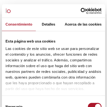
ARCHIVOS DIARIOS:
14 MARZO,
Consentimiento
Detalles
Acerca de las cookies
2025
Estás aquí:
Esta página web usa cookies
Las cookies de este sitio web se usan para personalizar
el contenido y los anuncios, ofrecer funciones de redes
sociales y analizar el tráfico. Además, compartimos
información sobre el uso que haga del sitio web con
nuestros partners de redes sociales, publicidad y análisis
web, quienes pueden combinarla con otra información
que les haya proporcionado o que hayan recopilado a
partir del uso que haya hecho de sus servicios.
Selección
Necesario