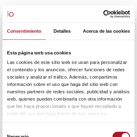
ARCHIVOS DIARIOS:
19 MARZO,
Consentimiento
Detalles
Acerca de las cookies
2025
Estás aquí:
Esta página web usa cookies
Las cookies de este sitio web se usan para personalizar
el contenido y los anuncios, ofrecer funciones de redes
sociales y analizar el tráfico. Además, compartimos
información sobre el uso que haga del sitio web con
nuestros partners de redes sociales, publicidad y análisis
web, quienes pueden combinarla con otra información
que les haya proporcionado o que hayan recopilado a
partir del uso que haya hecho de sus servicios.
Selección
Necesario