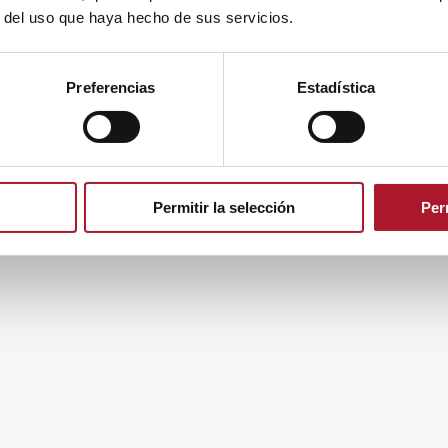
r del uso que haya hecho de sus servicios.
1
2
3
4
5
→
Preferencias
Estadística
Todos los derechos reservados
© IO INVESTIGACIÓN, 2026
Permitir la selección
Per