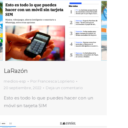
LaRazón
medios-esp
Por
Francesca Loprieno
20 septiembre, 2022
Deja un comentario
Esto es todo lo que puedes hacer con un
móvil sin tarjeta SIM