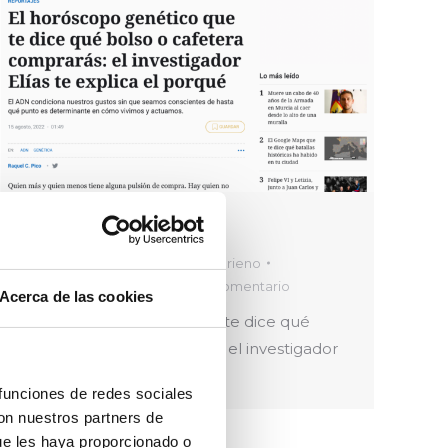
El Español
medios-esp
Por
Francesca Loprieno
20 septiembre, 2022
Deja un comentario
Acerca de las cookies
El horóscopo genético que te dice qué
bolso o cafetera comprarás: el investigador
Elías te explica el porqué
 funciones de redes sociales
con nuestros partners de
ue les haya proporcionado o