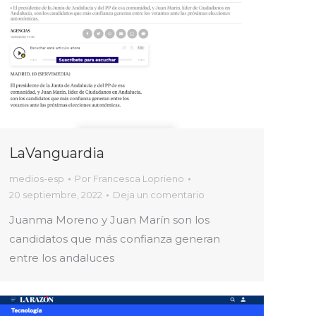
LaVanguardia
medios-esp
Por
Francesca Loprieno
20 septiembre, 2022
Deja un comentario
Juanma Moreno y Juan Marín son los
candidatos que más confianza generan
entre los andaluces