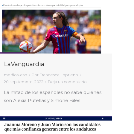
LaVanguardia
medios-esp
Por
Francesca Loprieno
20 septiembre, 2022
Deja un comentario
La mitad de los españoles no sabe quiénes
son Alexia Putellas y Simone Biles