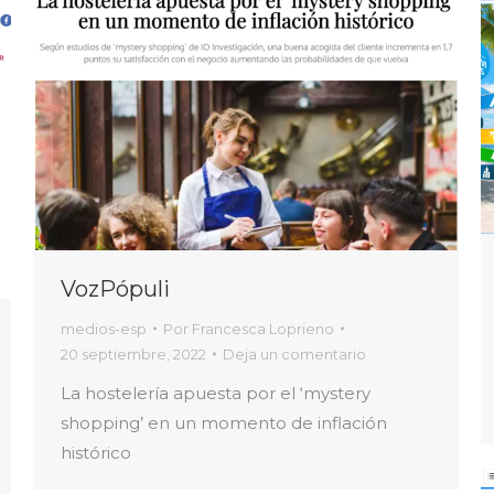
VozPópuli
medios-esp
Por
Francesca Loprieno
20 septiembre, 2022
Deja un comentario
La hostelería apuesta por el ‘mystery
shopping’ en un momento de inflación
histórico