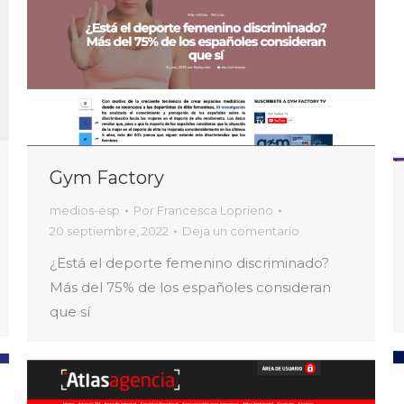
Gym Factory
medios-esp
Por
Francesca Loprieno
20 septiembre, 2022
Deja un comentario
¿Está el deporte femenino discriminado?
Más del 75% de los españoles consideran
que sí