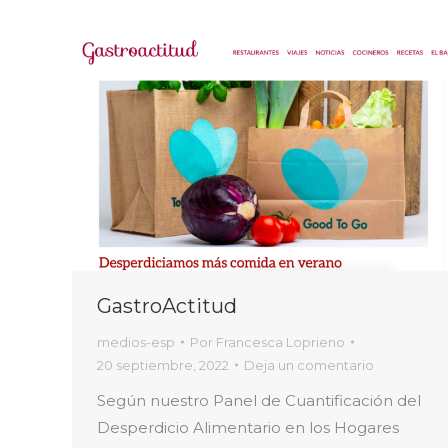
GastroActitud
medios-esp
Por
Francesca Loprieno
20 septiembre, 2022
Deja un comentario
Según nuestro Panel de Cuantificación del
Desperdicio Alimentario en los Hogares