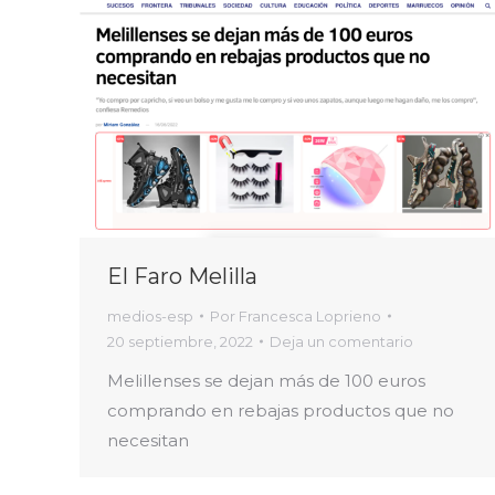
El Faro Melilla
medios-esp
Por
Francesca Loprieno
20 septiembre, 2022
Deja un comentario
Melillenses se dejan más de 100 euros
comprando en rebajas productos que no
necesitan