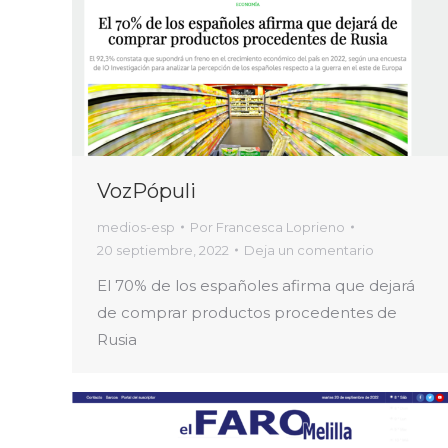
VozPópuli
medios-esp
Por
Francesca Loprieno
20 septiembre, 2022
Deja un comentario
El 70% de los españoles afirma que dejará
de comprar productos procedentes de
Rusia