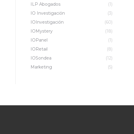
ILP Abogados
(1)
IO Investigación
(3)
IOInvestigación
(60)
IOMystery
(18)
IOPanel
(1)
IORetail
(8)
IOSondea
(12)
Marketing
(5)