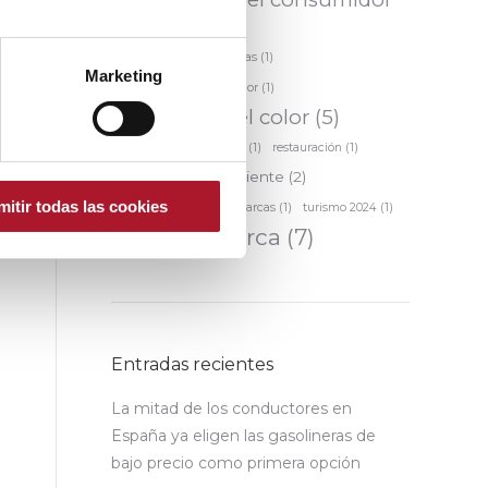
(5)
predicción de tendencias
(1)
Marketing
Protección al consumidor
(1)
Psicología del color
(5)
Relación marca-cliente
(1)
restauración
(1)
Satisfacción del cliente
(2)
mitir todas las cookies
Transparencia en las marcas
(1)
turismo 2024
(1)
valor de marca
(7)
Entradas recientes
La mitad de los conductores en
España ya eligen las gasolineras de
bajo precio como primera opción