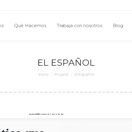
os
Qué Hacemos
Trabaja con nosotros
Blog
os
Qué Hacemos
Trabaja con nosotros
Blog
EL ESPAÑOL
Estás aquí:
Inicio
Project
El Español