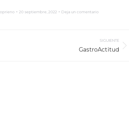
Loprieno
20 septiembre, 2022
Deja un comentario
SIGUIENTE
GastroActitud
Proyecto
siguiente