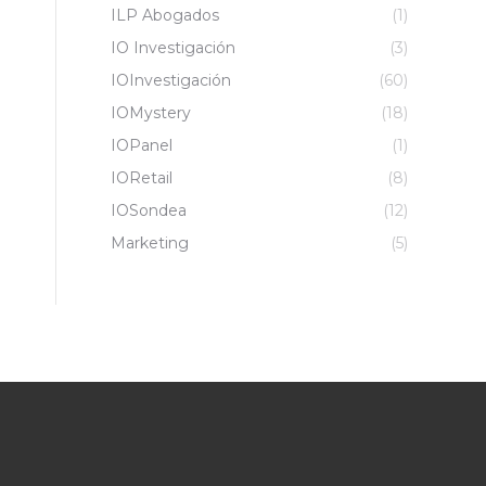
ILP Abogados
(1)
IO Investigación
(3)
IOInvestigación
(60)
IOMystery
(18)
IOPanel
(1)
IORetail
(8)
IOSondea
(12)
Marketing
(5)