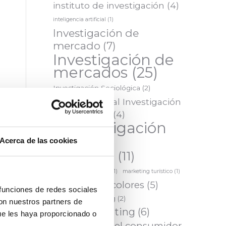
instituto de investigación
(4)
inteligencia artificial
(1)
Investigación de
mercado
(7)
Investigación de
mercados
(25)
Investigación Sociológica
(2)
IO Institucional Investigación
de Mercados
(4)
IOInvestigación
(24)
Acerca de las cookies
marketing
(11)
marketing inteligente
(1)
marketing turístico
(1)
Marketing y colores
(5)
 funciones de redes sociales
Mystery Shopping
(2)
con nuestros partners de
neuromarketing
(6)
ue les haya proporcionado o
Percepción del consumidor