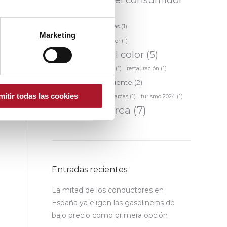
(5)
predicción de tendencias
(1)
Marketing
Protección al consumidor
(1)
Psicología del color
(5)
Relación marca-cliente
(1)
restauración
(1)
Satisfacción del cliente
(2)
mitir todas las cookies
Transparencia en las marcas
(1)
turismo 2024
(1)
valor de marca
(7)
Entradas recientes
La mitad de los conductores en
España ya eligen las gasolineras de
bajo precio como primera opción