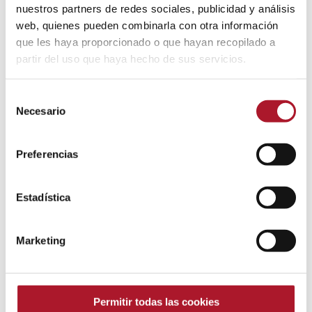
nuestros partners de redes sociales, publicidad y análisis
web, quienes pueden combinarla con otra información
que les haya proporcionado o que hayan recopilado a
partir del uso que haya hecho de sus servicios.
Selección
Necesario
de
consentimiento
Preferencias
Estadística
Marketing
Del Design Thinking al Design
Feeling
IOInvestigación
,
IOMystery
,
IORetail
Permitir todas las cookies
Por
IO investigación
26 septiembre, 2022