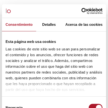
ARCHIVOS DIARIOS:
11
Consentimiento
Detalles
Acerca de las cookies
DICIEMBRE, 2023
Estás aquí:
Esta página web usa cookies
Las cookies de este sitio web se usan para personalizar
el contenido y los anuncios, ofrecer funciones de redes
sociales y analizar el tráfico. Además, compartimos
información sobre el uso que haga del sitio web con
nuestros partners de redes sociales, publicidad y análisis
web, quienes pueden combinarla con otra información
que les haya proporcionado o que hayan recopilado a
partir del uso que haya hecho de sus servicios.
Selección
Necesario