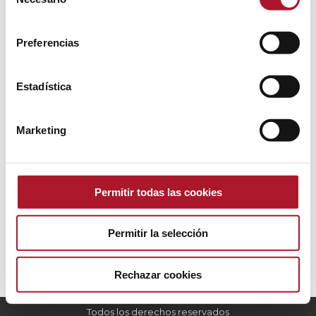
de
consentimiento
Preferencias
Sociological studies to understand
Estadística
trends and the consumer
Experiencia de Cliente
,
Marketing
,
Sin categoría
Marketing
By
IO investigación
16 December, 2024
Leave a comment
When it comes to unravelling the mysteries of
consumer behaviour and identifying trends that
Permitir todas las cookies
shape the market, sociological studies are the key to
accessing this valuable information.
Permitir la selección
Rechazar cookies
Todos los derechos reservados