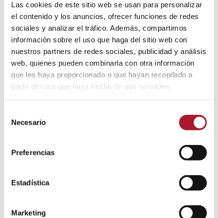
Las cookies de este sitio web se usan para personalizar
el contenido y los anuncios, ofrecer funciones de redes
sociales y analizar el tráfico. Además, compartimos
información sobre el uso que haga del sitio web con
Recent Posts
nuestros partners de redes sociales, publicidad y análisis
web, quienes pueden combinarla con otra información
Sociological studies to understand trends and the
que les haya proporcionado o que hayan recopilado a
consumer
partir del uso que haya hecho de sus servicios.
The role of Natural Language Processing (NLP) in the
evolution of market research
Selección
Necesario
de
consentimiento
Preferencias
Categorías
Experiencia de Cliente
(1)
Estadística
IO Investigación
(1)
Marketing
(1)
Marketing