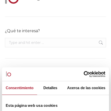
¿Qué te interesa?
Search:
ETIQUETAS
brand strategy
(1)
brand value
(1)
consumer behaviour
(1)
Consentimiento
Detalles
Acerca de las cookies
consumer trends
(1)
feedback analysis
(1)
market research
(1)
Mystery Shopping
(5)
Panel
(2)
sociological research
(1)
sociological studies
(1)
Esta página web usa cookies