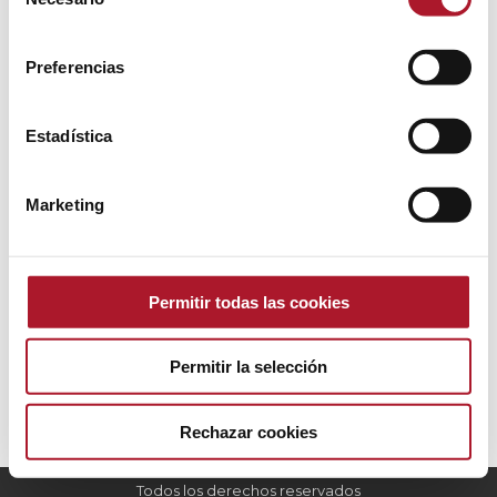
de
consentimiento
Preferencias
Sociological studies to understand
Estadística
trends and the consumer
Experiencia de Cliente
,
Marketing
,
Sin categoría
Marketing
By
IO investigación
16 December, 2024
Leave a comment
When it comes to unravelling the mysteries of
consumer behaviour and identifying trends that
Permitir todas las cookies
shape the market, sociological studies are the key to
accessing this valuable information.
Permitir la selección
Rechazar cookies
Todos los derechos reservados