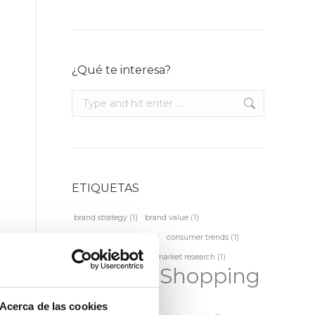
¿Qué te interesa?
Search:
ETIQUETAS
brand strategy
(1)
brand value
(1)
consumer behaviour
(1)
consumer trends
(1)
feedback analysis
(1)
market research
(1)
Mystery Shopping
(5)
Acerca de las cookies