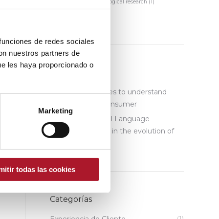
Panel
(2)
sociological research
(1)
sociological studies
(1)
 funciones de redes sociales
con nuestros partners de
ue les haya proporcionado o
Recent Posts
Sociological studies to understand
trends and the consumer
Marketing
The role of Natural Language
Processing (NLP) in the evolution of
market research
mitir todas las cookies
Categorías