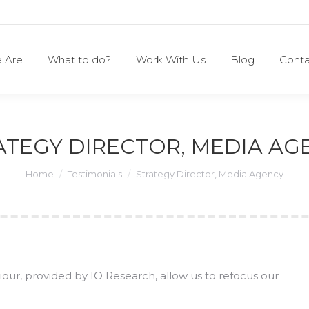
 Are
What to do?
Work With Us
Blog
Conta
 Are
What to do?
Work With Us
Blog
Conta
ATEGY DIRECTOR, MEDIA AG
You are here:
Home
Testimonials
Strategy Director, Media Agency
ur, provided by IO Research, allow us to refocus our