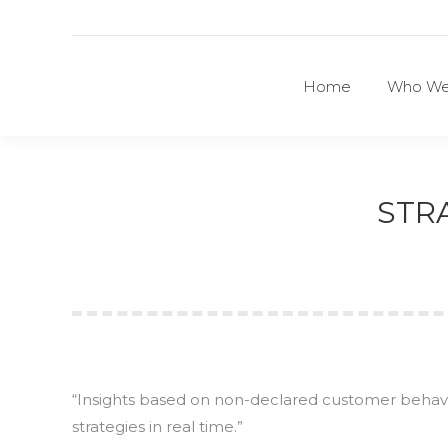
Home
Who We
Home
Who We
STR
“Insights based on non-declared customer behavio
strategies in real time.”