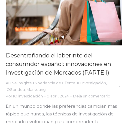
Desentrañando el laberinto del
consumidor español: innovaciones en
Investigación de Mercados (PARTE I)
ADNe Insights
,
Experiencia de Cliente
,
IOInvestigación
,
IOSondea
,
Marketing
Por
IO investigación
9 abril, 2024
Deja un comentario
En un mundo donde las preferencias cambian más
rápido que nunca, las técnicas de investigación de
mercado evolucionan para comprender la