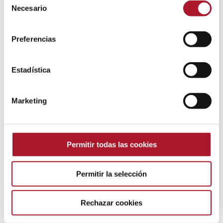
Necesario
de
rápido que nunca, las técnicas de investigación de
consentimiento
mercado evolucionan para comprender la
Preferencias
cambiante realidad social.
Estadística
Marketing
Permitir todas las cookies
Permitir la selección
Rechazar cookies
Tendencias emergentes en la