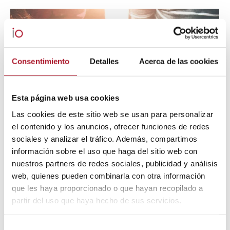
Consentimiento
Detalles
Acerca de las cookies
Esta página web usa cookies
Las cookies de este sitio web se usan para personalizar
el contenido y los anuncios, ofrecer funciones de redes
sociales y analizar el tráfico. Además, compartimos
información sobre el uso que haga del sitio web con
nuestros partners de redes sociales, publicidad y análisis
Estudios: Aumentan los problemas de
web, quienes pueden combinarla con otra información
salud mental en los centros educativos
que les haya proporcionado o que hayan recopilado a
IOInvestigación
Por
IO investigación
27 junio, 2024
partir del uso que haya hecho de sus servicios.
Deja un comentario
Selección
En un mundo donde las preferencias cambian más