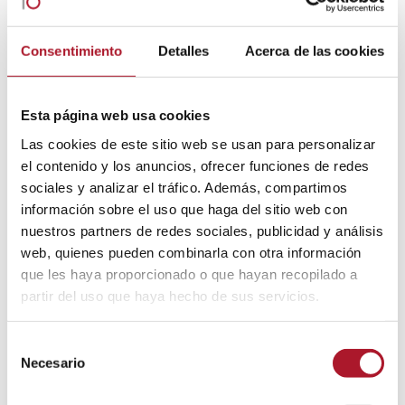
neuromarketing
(6)
Mystery Shopping
(2)
Percepción del consumidor
(5)
Consentimiento
Detalles
Acerca de las cookies
predicción de tendencias
(1)
Protección al consumidor
(1)
Psicología del color
(5)
Relación marca-cliente
(1)
Satisfacción del cliente
(2)
restauración
(1)
Esta página web usa cookies
Transparencia en las marcas
(1)
turismo 2024
(1)
Las cookies de este sitio web se usan para personalizar
valor de marca
(7)
el contenido y los anuncios, ofrecer funciones de redes
sociales y analizar el tráfico. Además, compartimos
información sobre el uso que haga del sitio web con
nuestros partners de redes sociales, publicidad y análisis
web, quienes pueden combinarla con otra información
Entradas recientes
que les haya proporcionado o que hayan recopilado a
partir del uso que haya hecho de sus servicios.
La mitad de los conductores en España ya eligen las
gasolineras de bajo precio como primera opción
Selección
Turismo y hospedaje: ¿cómo eligen los viajeros sus
Necesario
de
hoteles en verano?
consentimiento
Cuando regalar tecnología también es regalar conexión