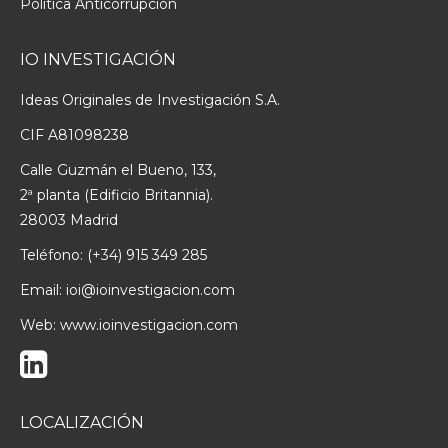
Política Anticorrupción
IO INVESTIGACIÓN
Ideas Originales de Investigación S.A.
CIF A81098238
Calle Guzmán el Bueno, 133,
2ª planta (Edificio Britannia).
28003 Madrid
Teléfono:
(+34) 915 349 285
Email:
ioi@ioinvestigacion.com
Web:
www.ioinvestigacion.com
LOCALIZACIÓN