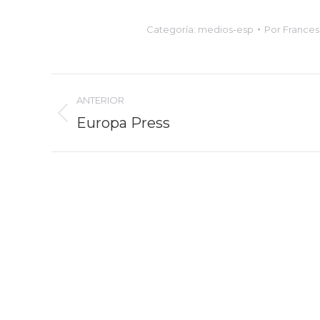
Categoría:
medios-esp
Por
Frances
Navegación
ANTERIOR
entre
Europa Press
Proyecto
anterior
proyectos