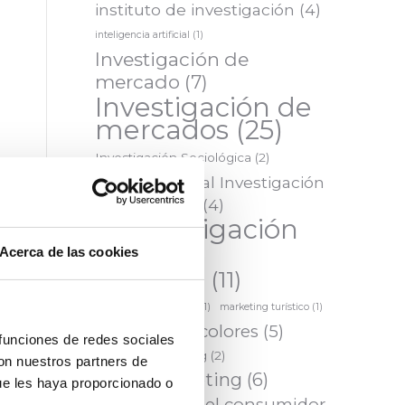
instituto de investigación
(4)
inteligencia artificial
(1)
Investigación de
mercado
(7)
Investigación de
mercados
(25)
Investigación Sociológica
(2)
IO Institucional Investigación
de Mercados
(4)
IOInvestigación
(24)
Acerca de las cookies
marketing
(11)
marketing inteligente
(1)
marketing turístico
(1)
Marketing y colores
(5)
 funciones de redes sociales
Mystery Shopping
(2)
con nuestros partners de
neuromarketing
(6)
ue les haya proporcionado o
Percepción del consumidor