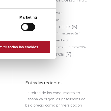
(5)
predicción de tendencias
(1)
Marketing
Protección al consumidor
(1)
Psicología del color
(5)
Relación marca-cliente
(1)
restauración
(1)
Satisfacción del cliente
(2)
mitir todas las cookies
Transparencia en las marcas
(1)
turismo 2024
(1)
valor de marca
(7)
Entradas recientes
La mitad de los conductores en
España ya eligen las gasolineras de
bajo precio como primera opción