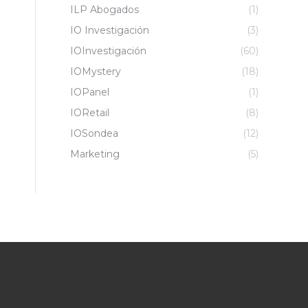
ILP Abogados
(1)
IO Investigación
(3)
IOInvestigación
(60)
IOMystery
(18)
IOPanel
(1)
IORetail
(8)
IOSondea
(12)
Marketing
(5)