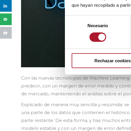
que hayan recopilado a parti
Selección
Necesario
de
consentimiento
Rechazar cookies
Con las nuevas tecnologías de Machine Learning 
predecir, con un margen de error medido y cont
de mercado, manteniendo el análisis sobre el por
Explicado de manera muy sencilla y resumida: se
una parte de los datos que contienen el históric
parte restante. De esta forma, y tras muchos en
modelo estable y con un margen de error definid