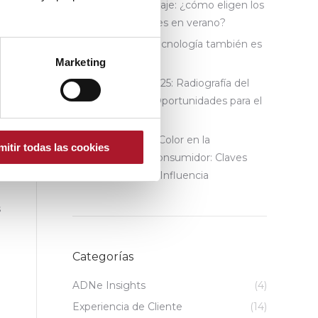
Turismo y hospedaje: ¿cómo eligen los
viajeros sus hoteles en verano?
Cuando regalar tecnología también es
regalar conexión
Marketing
Semana Santa 2025: Radiografía del
Nuevo Viajero y Oportunidades para el
Sector Turístico
La Psicología del Color en la
mitir todas las cookies
Experiencia del Consumidor: Claves
para Entender su Influencia
s
Categorías
ADNe Insights
(4)
Experiencia de Cliente
(14)