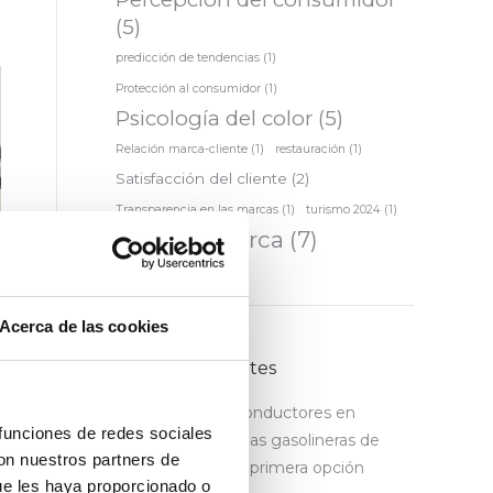
(5)
predicción de tendencias
(1)
Protección al consumidor
(1)
Psicología del color
(5)
Relación marca-cliente
(1)
restauración
(1)
Satisfacción del cliente
(2)
Transparencia en las marcas
(1)
turismo 2024
(1)
valor de marca
(7)
Acerca de las cookies
Entradas recientes
La mitad de los conductores en
 funciones de redes sociales
España ya eligen las gasolineras de
con nuestros partners de
bajo precio como primera opción
ue les haya proporcionado o