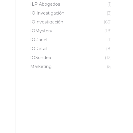
ILP Abogados
(1)
IO Investigación
(3)
IOInvestigación
(60)
IOMystery
(18)
IOPanel
(1)
IORetail
(8)
IOSondea
(12)
Marketing
(5)