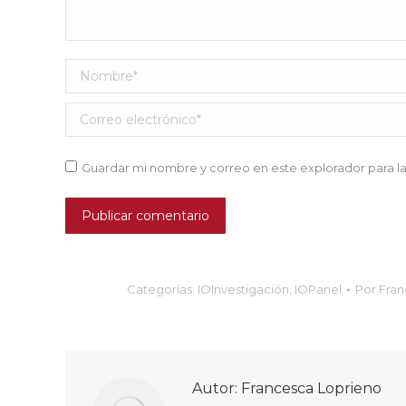
Nombre *
Correo electrónico *
Guardar mi nombre y correo en este explorador para l
Publicar comentario
Categorías:
IOInvestigación
,
IOPanel
Por
Fran
Autor:
Francesca Loprieno