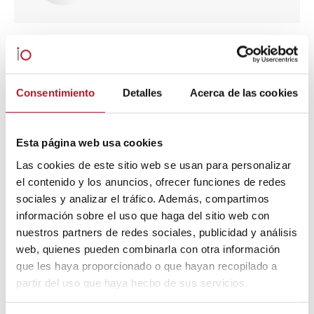
Navegación
ANTERIOR
Consentimiento
Detalles
Acerca de las cookies
entre
Véndele al cocodrilo
Publicación
anterior:
publicaciones
Esta página web usa cookies
SIGUIENTE
Las cookies de este sitio web se usan para personalizar
La investigación de mercados al servicio
Publicación
el contenido y los anuncios, ofrecer funciones de redes
de la Justicia
sociales y analizar el tráfico. Además, compartimos
siguiente:
información sobre el uso que haga del sitio web con
nuestros partners de redes sociales, publicidad y análisis
web, quienes pueden combinarla con otra información
Noticias relacionadas
que les haya proporcionado o que hayan recopilado a
partir del uso que haya hecho de sus servicios.
La mitad de los conductores en