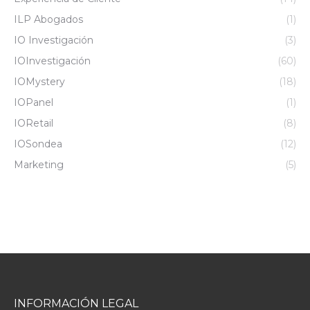
ILP Abogados
(1)
IO Investigación
(3)
IOInvestigación
(60)
IOMystery
(18)
IOPanel
(1)
IORetail
(8)
IOSondea
(12)
Marketing
(5)
INFORMACIÓN LEGAL