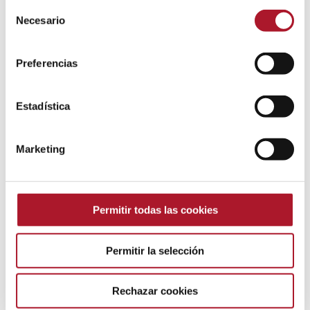
Selección
España ya eligen las gasolineras de
Necesario
de
bajo precio como primera opción
consentimiento
9 julio, 2026
Preferencias
Del oráculo a la Inteligencia Artificial
Estadística
Predictiva: el poder de anticiparse al
futuro
11 febrero, 2025
Marketing
Turismo y restauración: claves para
conquistar al consumidor en 2024
Permitir todas las cookies
7 febrero, 2025
Permitir la selección
España, líder turístico: “la clave está
en enamorar al visitante”
Rechazar cookies
15 enero, 2025