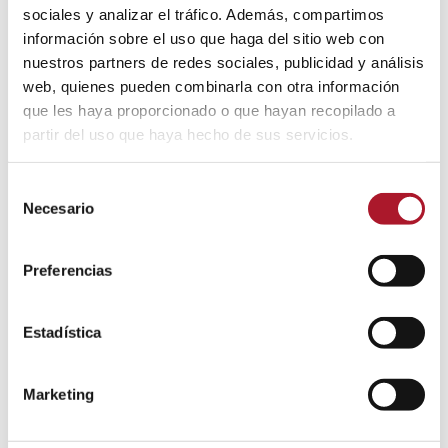
ANTERIOR
sociales y analizar el tráfico. Además, compartimos
entre
información sobre el uso que haga del sitio web con
La importancia de la investigación
Publicación
nuestros partners de redes sociales, publicidad y análisis
cualitativa en tiempos de incertidumbre.
publicaciones
anterior:
web, quienes pueden combinarla con otra información
que les haya proporcionado o que hayan recopilado a
SIGUIENTE
partir del uso que haya hecho de sus servicios.
Marketing Olfativo l La Influencia del olor
Publicación
sobre la memoria
Selección
siguiente:
Necesario
de
consentimiento
Preferencias
Noticias relacionadas
Estadística
La mitad de los conductores en
España ya eligen las gasolineras de
Marketing
bajo precio como primera opción
9 julio, 2026