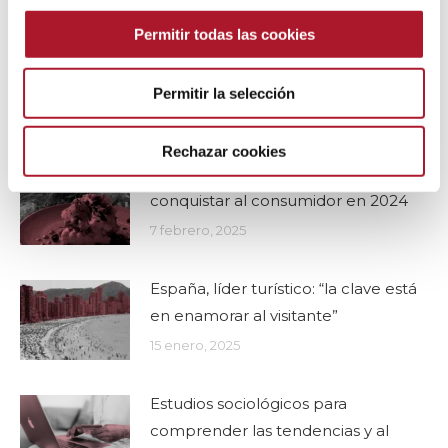
Permitir todas las cookies
Del oráculo a la Inteligencia Artificial
Predictiva: el poder de anticiparse al
futuro
Permitir la selección
11 febrero, 2025
Rechazar cookies
Turismo y restauración: claves para
conquistar al consumidor en 2024
7 febrero, 2025
España, líder turístico: “la clave está
en enamorar al visitante”
15 enero, 2025
Estudios sociológicos para
comprender las tendencias y al