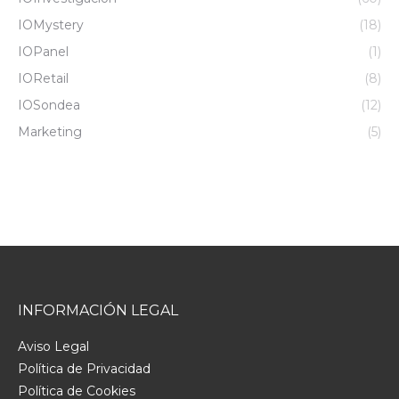
IOMystery
(18)
IOPanel
(1)
IORetail
(8)
IOSondea
(12)
Marketing
(5)
INFORMACIÓN LEGAL
Aviso Legal
Política de Privacidad
Política de Cookies